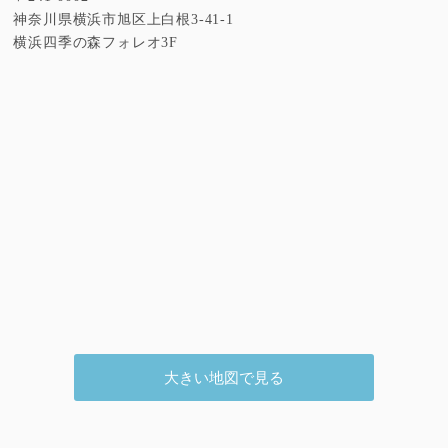
神奈川県横浜市旭区上白根3-41-1
横浜四季の森フォレオ3F
休診のお知らせ
2022/10/01
休診のお知らせ
2022/09/09
大きい地図で見る