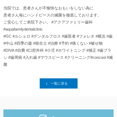
当院では、患者さんが不愉快なおもいをしない為に
患者さん毎にハンドピースの滅菌を徹底しております。
ご安心してご来院下さい。 #アクアファミリー歯科
#aquafamilydentalclinic
#GC #ルシェロ #デンタルフロス #歯医者 #フォレオ #横浜 #歯
#中山 #四季の森 #衛生士 #治療 #予約 #痛くない #被せ物
#DIVA #自費 #口腔外科 #小児 #ホワイトニング #矯正 #歯ブラ
シ #歯周病 #入れ歯 #マウスピース #クリーニング#concool #滅
菌
一覧に戻る